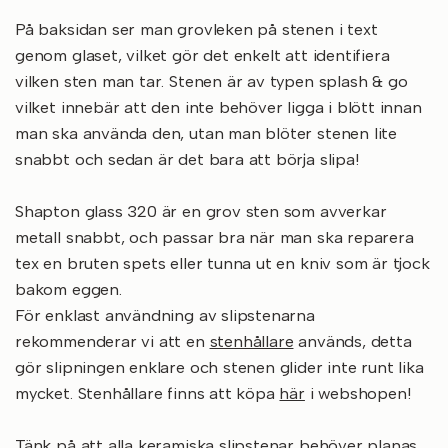
På baksidan ser man grovleken på stenen i text
genom glaset, vilket gör det enkelt att identifiera
vilken sten man tar.
Stenen är av typen splash & go
vilket innebär att den inte behöver ligga i blött innan
man ska använda den, utan man blöter stenen lite
snabbt och sedan är det bara att börja slipa!
Shapton glass 320 är en grov sten som avverkar
metall snabbt, och passar bra när man ska reparera
tex en bruten spets eller tunna ut en kniv som är tjock
bakom eggen.
För enklast användning av slipstenarna
rekommenderar vi att en
stenhållare
används, detta
gör slipningen enklare och stenen glider inte runt lika
mycket. Stenhållare finns att köpa
här
i webshopen!
Tänk på att alla keramiska slipstenar behöver planas