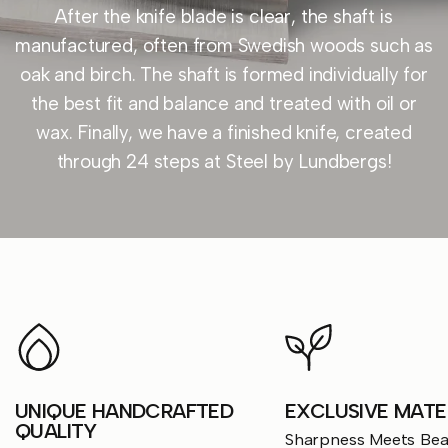
After
the
knife
blade
is
clear,
the
shaft
is
manufactured,
often
from
Swedish
woods
such
as
oak
and
birch.
The
shaft
is
formed
individually
for
the
best
fit
and
balance
and
treated
with
oil
or
wax.
Finally,
we
have
a
finished
knife,
created
through
24
steps
at
Steel
by
Lundbergs!
UNIQUE HANDCRAFTED
EXCLUSIVE MATE
QUALITY
Sharpness Meets Beau